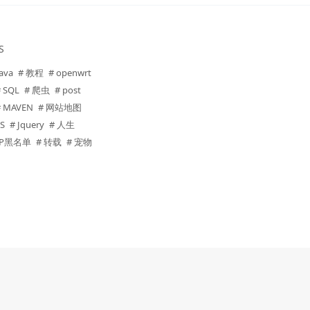
S
Java
# 教程
# openwrt
# SQL
# 爬虫
# post
# MAVEN
# 网站地图
JS
# Jquery
# 人生
 IP黑名单
# 转载
# 宠物