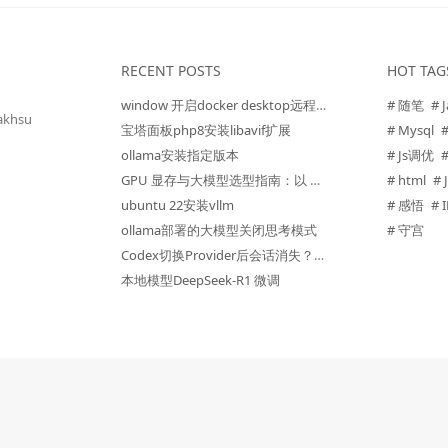
RECENT POSTS
HOT TAG
window 开启docker desktop远程访问
# 随笔
# 
akhsu
宝塔面板php8安装libavif扩展
# Mysql
ollama安装指定版本
# Js调优
GPU 显存与大模型选型指南：以 V100 为例
# html
# 
ubuntu 22安装vllm
# 感悟
#
ollama部署的大模型关闭思考模式
# 守宫
Codex切换Provider后会话消失？一句提示词搞定
本地模型DeepSeek-R1 微调