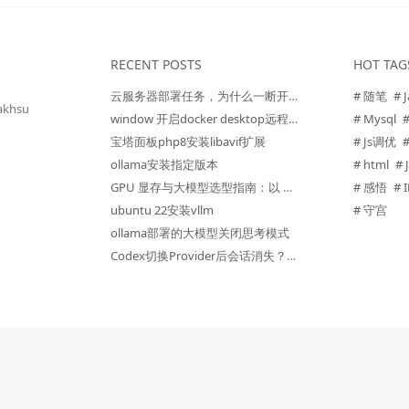
RECENT POSTS
HOT TAG
云服务器部署任务，为什么一断开 SSH 就停了？三种方法让任务持续运行
# 随笔
# 
akhsu
window 开启docker desktop远程访问
# Mysql
宝塔面板php8安装libavif扩展
# Js调优
ollama安装指定版本
# html
# 
GPU 显存与大模型选型指南：以 V100 为例
# 感悟
#
ubuntu 22安装vllm
# 守宫
ollama部署的大模型关闭思考模式
Codex切换Provider后会话消失？一句提示词搞定