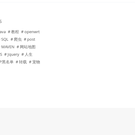
S
Java
# 教程
# openwrt
# SQL
# 爬虫
# post
# MAVEN
# 网站地图
JS
# Jquery
# 人生
 IP黑名单
# 转载
# 宠物