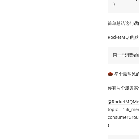
简单总结这句话
RocketMQ 
🌰 举个最常见
你有两个服务实例都在
@RocketMQMes
topic = “lili_m
consumerGrou
)