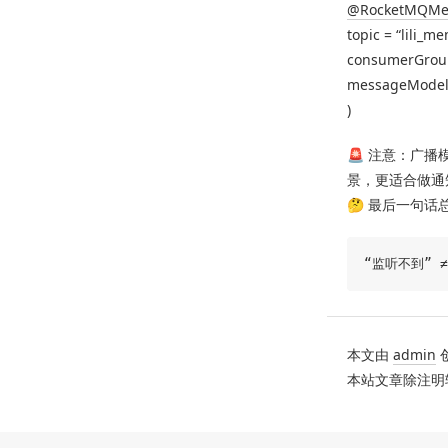
@RocketMQMes
topic = “lili_m
consumerGro
messageModel
)
🚨 注意：广
景，更适合做通
🤔 最后一句
本文由
admin
本站文章除注明