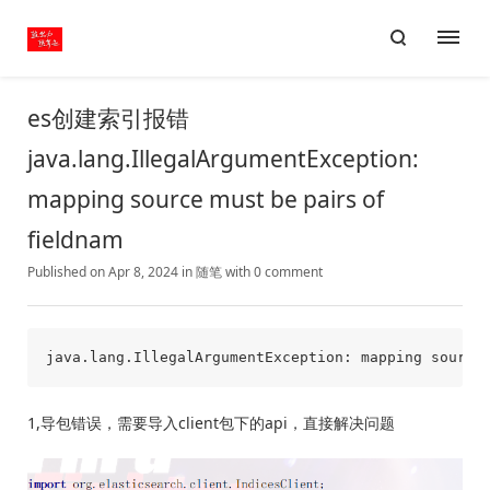
es创建索引报错
java.lang.IllegalArgumentException:
mapping source must be pairs of
fieldnam
Published on Apr 8, 2024
in
随笔
with
0 comment
1,导包错误，需要导入client包下的api，直接解决问题