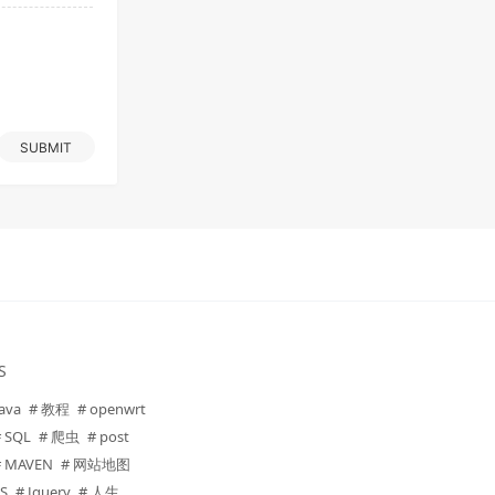
SUBMIT
S
Java
# 教程
# openwrt
# SQL
# 爬虫
# post
# MAVEN
# 网站地图
JS
# Jquery
# 人生