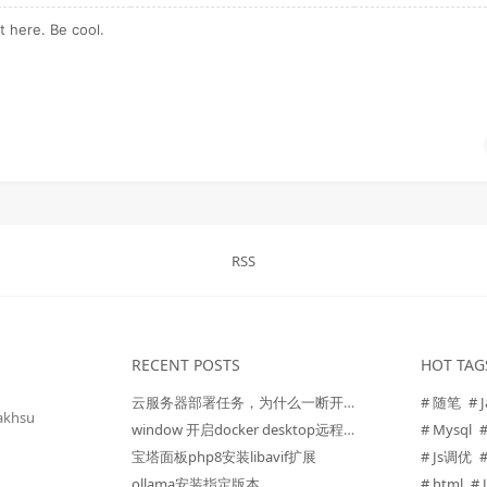
RSS
RECENT POSTS
HOT TAG
云服务器部署任务，为什么一断开 SSH 就停了？三种方法让任务持续运行
# 随笔
# 
akhsu
window 开启docker desktop远程访问
# Mysql
宝塔面板php8安装libavif扩展
# Js调优
ollama安装指定版本
# html
# 