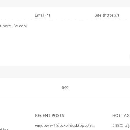
RSS
RECENT POSTS
HOT TAG
window 开启docker desktop远程访问
# 随笔
# 
akhsu