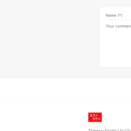
Theme is
Pinghsu
by
Ch