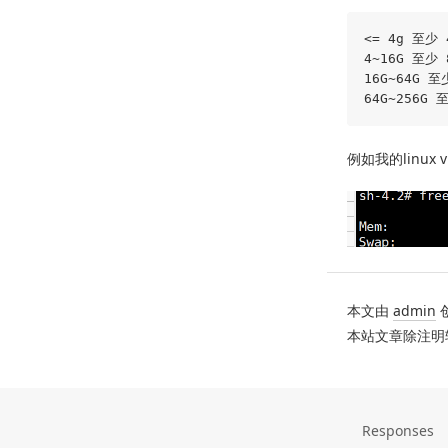
<= 4g 至少 4
4~16G 至少 8
16G~64G 至少
例如我的linux 
本文由
admin
本站文章除注明
Responses