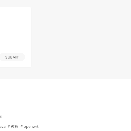
SUBMIT
S
Java
# 教程
# openwrt