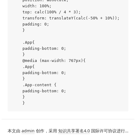
    width: 100%;

    top: calc(100% / 4 * 3);

    transform: translateY(calc(-50% + 10%));

    padding: 0;

    }

    .App{

    padding-bottom: 0;

    }

    @media (max-width: 767px){

    .App{

    padding-bottom: 0;

    }

    .App-content {

    padding-bottom: 0;

    }

本文由
admin
创作，采用
知识共享署名4.0
国际许可协议进行许可。