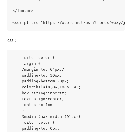
</footer>

css：
    .site-footer {

    margin:0;

    /margin-top:64px;/

    padding-top:30px;

    padding-bottom:30px;

    color:hsla(0,0%,100%,.9);

    box-sizing:inherit;

    text-align:center;

    font-size:1em

    }

    @media (max-width:991px){

    .site-footer {

    padding-top:0px;
