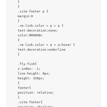
    }

    }

    .site-footer p {

    margin:0

    }

    .rm-link-color > p > a {

    text-decoration:none;

    color:#89898c

    }

    .rm-link-color > p > a:hover {

    text-decoration:underline

    }

    .fly-fish{

    z-index: -1;

    line-height: 0px;

    height: 350px;

    }

    footer{

    position: relative;

    }

    .site-footer{

    position: absolute;
