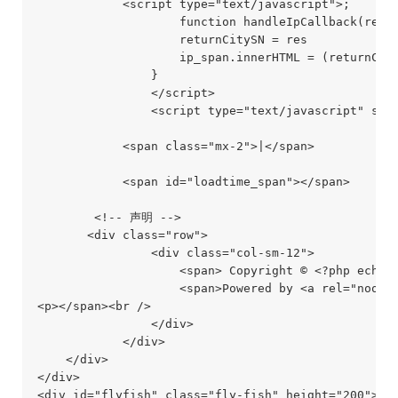
            <script type="text/javascript">;

                    function handleIpCallback(res) 
                    returnCitySN = res

                    ip_span.innerHTML = (returnCity
                }

                </script>

                <script type="text/javascript" src=
            <span class="mx-2">|</span>

            <span id="loadtime_span"></span>

        <!-- 声明 -->

       <div class="row">

                <div class="col-sm-12">

                    <span> Copyright © <?php echo d
                    <span>Powered by <a rel="noope
<p></span><br />

                </div>

            </div>

    </div>

</div>

<div id="flyfish" class="fly-fish" height="200"></d