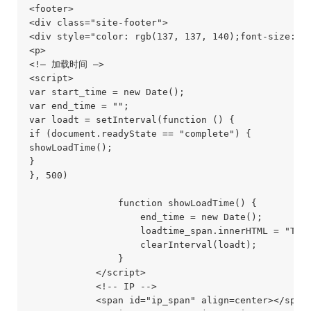
<footer>

<div class="site-footer">

<div style="color: rgb(137, 137, 140);font-size:0.9
<p>

<!– 加载时间 –>

<script>

var start_time = new Date();

var end_time = "";

var loadt = setInterval(function () {

if (document.readyState == "complete") {

showLoadTime();

}

}, 500)

                function showLoadTime() {

                    end_time = new Date();

                    loadtime_span.innerHTML = "T " 
                    clearInterval(loadt);

                }

            </script>

            <!-- IP -->

            <span id="ip_span" align=center></span>