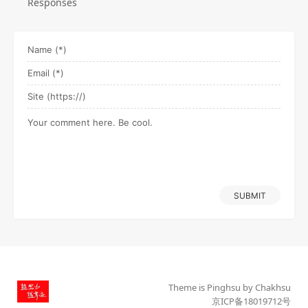
Responses
SUBMIT
Theme is
Pinghsu
by
Chakhsu
京ICP备18019712号