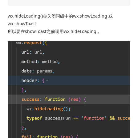
wx.hideLoading()会关闭同级中的wx.showLoading 或
wx.showToast
所以要在showToast之前调用wx.hideLoading，