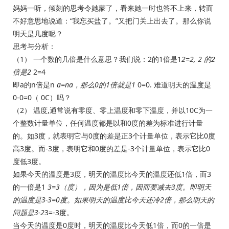
妈妈一听，倾刻的思考令她蒙了，看来她一时也答不上来，转而
不好意思地说道：“我忘买盐了。”又把门关上出去了。那么你说
明天是几度呢？
思考与分析：
（1） 一个数的几倍是什么意思？我们说：2的1倍是1
2=2, 2 的2
倍是2
2=4
即a的n倍是n
a=na，那么0的1倍就是1
0=0. 难道明天的温度是
0-0=0（ 0C）吗？
（2） 温度,通常说有零度、零上温度和零下温度，并以10C为一
个整数计量单位，任何温度都是以和0度的差为标准进行计量
的。如3度，就表明它与0度的差是正3个计量单位，表示它比0度
高3度。而-3度，表明它和0度的差是-3个计量单位，表示它比0
度低3度。
如果今天的温度是3度，明天的温度比今天的温度还低1倍，而3
的一倍是1
3=3（度），因为是低1倍，因而要减去3度。即明天
的温度是3-3=0度。如果明天的温度比今天还冷2倍，那么明天的
问题是3-2
3=-3度。
当今天的温度是0度时，明天的温度比今天低1倍，而0的一倍是