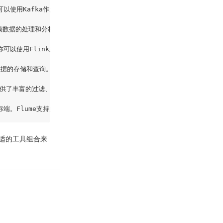
你可以使用Kafka作为日志的缓冲层，将日志发送到Kafka集群，然后进行后续
模数据的处理和分析。你可以使用Spark Streaming模块实时处理流式日志数
你可以使用Flink来处理实时日志数据，并且可以与其他存储系统集成，如Hadoo
志数据的存储和查询。你可以将日志数据索引到Elasticsearch中，然后使用K
提供了丰富的过滤、转换和输出插件。你可以使用Logstash来收集、解析和转
适的工具组合来