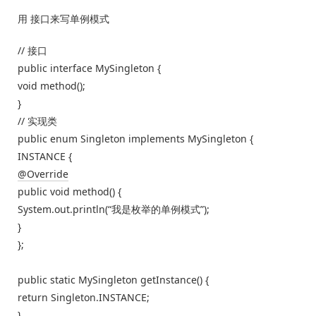
用 接口来写单例模式
// 接口
public interface MySingleton {
void method();
}
// 实现类
public enum Singleton implements MySingleton {
INSTANCE {
@Override
public void method() {
System.out.println(“我是枚举的单例模式”);
}
};
public static MySingleton getInstance() {
return Singleton.INSTANCE;
}